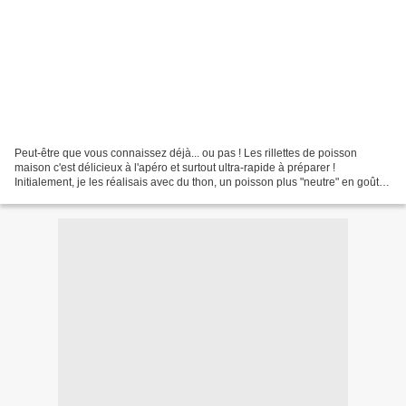
Peut-être que vous connaissez déjà... ou pas ! Les rillettes de poisson
maison c'est délicieux à l'apéro et surtout ultra-rapide à préparer !
Initialement, je les réalisais avec du thon, un poisson plus "neutre" en goût,
mais je trouve que ça donne des...