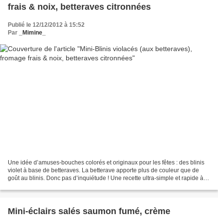
frais & noix, betteraves citronnées
Publié le 12/12/2012 à 15:52
Par
_Mimine_
Une idée d’amuses-bouches colorés et originaux pour les fêtes : des blinis
violet à base de betteraves. La betterave apporte plus de couleur que de
goût au blinis. Donc pas d’inquiétude ! Une recette ultra-simple et rapide à
réalisé. Ce qui prend plus...
Mini-éclairs salés saumon fumé, crème