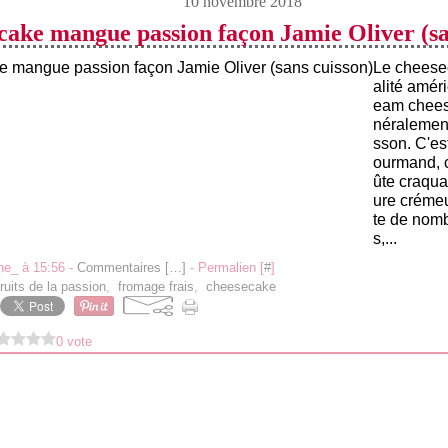
10 novembre 2018
ake mangue passion façon Jamie Oliver (sa
Le cheese
alité amér
eam chees
néralement
sson. C'es
ourmand, 
ûte craqua
ure crémeu
te de nom
s,...
ne_ à 15:56 -
Commentaires [
…
]
- Permalien [
#
]
fruits de la passion
,
fromage frais
,
cheesecake
0 vote