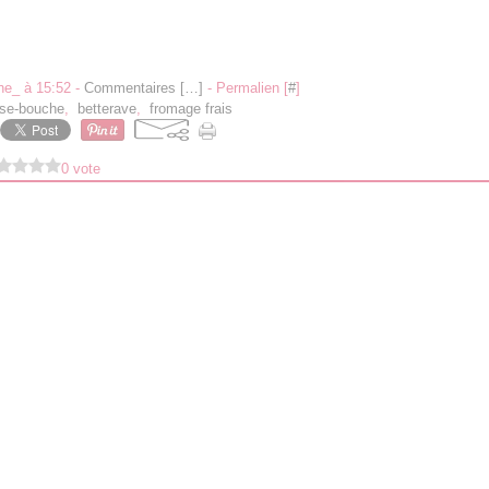
ne_ à 15:52 -
Commentaires [
…
]
- Permalien [
#
]
se-bouche
,
betterave
,
fromage frais
0 vote