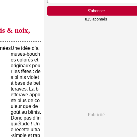
815 abonnés
is & noix,
Une idée d’a
muses-bouch
es colorés et
originaux pou
r les fêtes : de
s blinis violet
à base de bet
teraves. La b
etterave appo
rte plus de co
uleur que de
goût au blinis.
Publicité
Donc pas d’in
quiétude ! Un
e recette ultra
-simple et rap