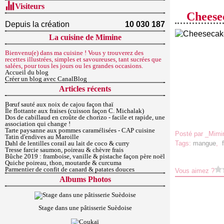
Visiteurs
Cheesec
Depuis la création
10 030 187
La cuisine de Mimine
Bienvenu(e) dans ma cuisine ! Vous y trouverez des
recettes illustrées, simples et savoureuses, tant sucrées que
salées, pour tous les jours ou les grandes occasions.
Accueil du blog
Créer un blog avec CanalBlog
Articles récents
Bœuf sauté aux noix de cajou façon thaï
Île flottante aux fraises (cuisson façon C. Michalak)
Dos de cabillaud en croûte de chorizo - facile et rapide, une
association qui change !
Tarte paysanne aux pommes caramélisées - CAP cuisine
Posté par _Mimi
Tatin d'endives au Maroille
Dahl de lentilles corail au lait de coco & curry
Tags:
mangue
,
Tresse farcie saumon, poireau & chèvre frais
Bûche 2019 : framboise, vanille & pistache façon père noël
Quiche poireau, thon, moutarde & curcuma
Parmentier de confit de canard & patates douces
Vous aimez ?
Albums Photos
Stage dans une pâtisserie Suèdoise