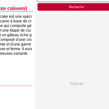
ns cuisson)
cake est une spéci
icaine à base de cr
e qui comporte gé
 une étape de cui
t un gâteau riche g
composé d'une cro
nte et d'une garnit
se et ferme. Il exis
breuses variante
Publicité