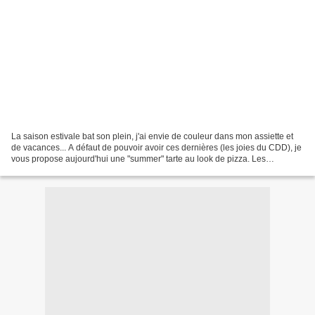
La saison estivale bat son plein, j'ai envie de couleur dans mon assiette et
de vacances... A défaut de pouvoir avoir ces dernières (les joies du CDD), je
vous propose aujourd'hui une "summer" tarte au look de pizza. Les
ingédients de cette tarte du soleil...