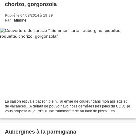
chorizo, gorgonzola
Publié le 04/08/2014 à 19:39
Par
_Mimine_
La saison estivale bat son plein, j'ai envie de couleur dans mon assiette et
de vacances... A défaut de pouvoir avoir ces dernières (les joies du CDD), je
vous propose aujourd'hui une "summer" tarte au look de pizza. Les
ingédients de cette tarte du soleil...
Aubergines à la parmigiana