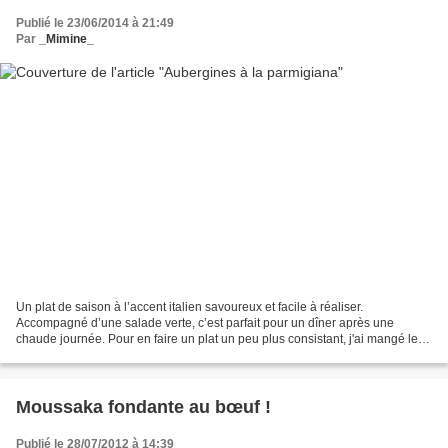
Publié le 23/06/2014 à 21:49
Par
_Mimine_
Un plat de saison à l’accent italien savoureux et facile à réaliser.
Accompagné d’une salade verte, c’est parfait pour un dîner après une
chaude journée. Pour en faire un plat un peu plus consistant, j'ai mangé les
restes le lendemain midi avec une portion...
Moussaka fondante au bœuf !
Publié le 28/07/2012 à 14:39