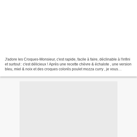
J'adore les Croques-Monsieur, c'est rapide, facile à faire, déclinable à l'infini
et surtout : c'est délicieux ! Après une recette chèvre & échalote , une version
bleu, miel & noix et des croques colorés poulet mozza curry , je vous
propose a ujourd'hui...