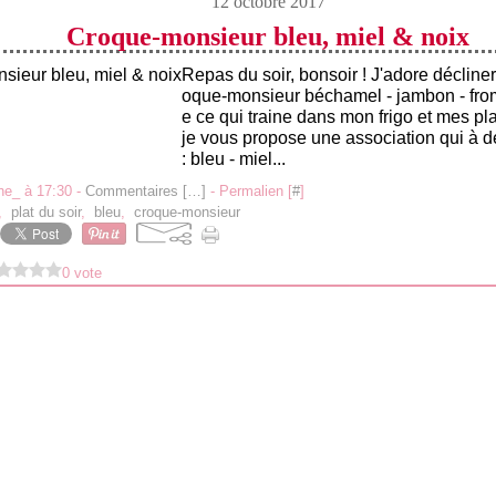
12 octobre 2017
Croque-monsieur bleu, miel & noix
Repas du soir, bonsoir ! J'adore décliner 
oque-monsieur béchamel - jambon - fro
e ce qui traine dans mon frigo et mes pl
je vous propose une association qui à dé
: bleu - miel...
ne_ à 17:30 -
Commentaires [
…
]
- Permalien [
#
]
,
plat du soir
,
bleu
,
croque-monsieur
0 vote