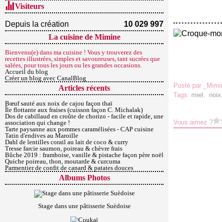
Visiteurs
Depuis la création
10 029 997
La cuisine de Mimine
Bienvenu(e) dans ma cuisine ! Vous y trouverez des
recettes illustrées, simples et savoureuses, tant sucrées que
salées, pour tous les jours ou les grandes occasions.
Accueil du blog
Créer un blog avec CanalBlog
Posté par _Mimi
Articles récents
Tags:
miel
,
noix
Bœuf sauté aux noix de cajou façon thaï
Île flottante aux fraises (cuisson façon C. Michalak)
Dos de cabillaud en croûte de chorizo - facile et rapide, une
Vous aimez ?
association qui change !
Tarte paysanne aux pommes caramélisées - CAP cuisine
Tatin d'endives au Maroille
Dahl de lentilles corail au lait de coco & curry
Tresse farcie saumon, poireau & chèvre frais
Bûche 2019 : framboise, vanille & pistache façon père noël
Quiche poireau, thon, moutarde & curcuma
Parmentier de confit de canard & patates douces
Albums Photos
Stage dans une pâtisserie Suèdoise