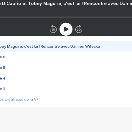
 DiCaprio et Tobey Maguire, c'est lui ! Rencontre avec Dam
bey Maguire, c'est lui ! Rencontre avec Damien Witecka
e 6
e 5
e 4
e 3
s créatrices de la VF !
e 2
e 1
e Mektoub My Love arrive enfin ! Rencontre avec Shaïn Boumedine et Sal