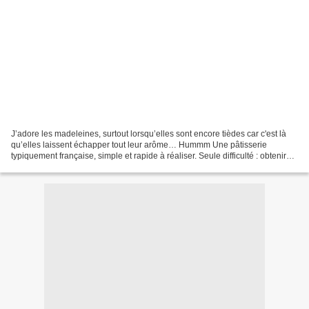
J’adore les madeleines, surtout lorsqu’elles sont encore tièdes car c'est là
qu’elles laissent échapper tout leur arôme… Hummm Une pâtisserie
typiquement française, simple et rapide à réaliser. Seule difficulté : obtenir
une belle bosse Pour cela, petite...