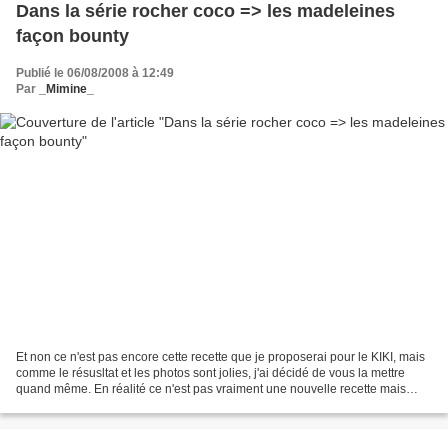
Dans la série rocher coco => les madeleines
façon bounty
Publié le 06/08/2008 à 12:49
Par
_Mimine_
Et non ce n'est pas encore cette recette que je proposerai pour le KIKI, mais
comme le résusltat et les photos sont jolies, j'ai décidé de vous la mettre
quand même. En réalité ce n'est pas vraiment une nouvelle recette mais
juste une variante de celle...