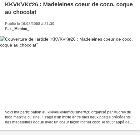
KKVKVK#26 : Madeleines coeur de coco, coque
au chocolat
Publié le 16/08/2008 à 21:30
Par
_Mimine_
Voici ma participation au kikiveukivientcuisiner#26 organisé par Audrey du
blog map'tite cuisine. Il s'agit d'un mixte entre mes deux postes précédents :
des madeleines dodue avec un coeur façon rocher coco, le tout nappé de
chocolat. On obtient ainsi...