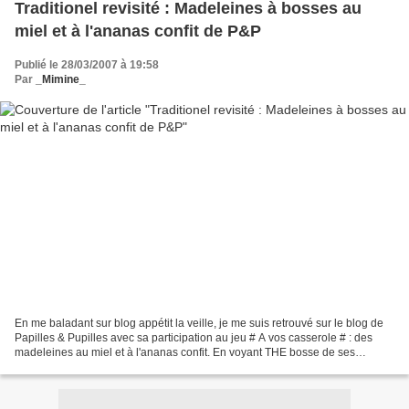
Traditionel revisité : Madeleines à bosses au
miel et à l'ananas confit de P&P
Publié le 28/03/2007 à 19:58
Par
_Mimine_
En me baladant sur blog appétit la veille, je me suis retrouvé sur le blog de
Papilles & Pupilles avec sa participation au jeu # A vos casserole # : des
madeleines au miel et à l'ananas confit. En voyant THE bosse de ses
madeleines je n'ai pas pu résister,...