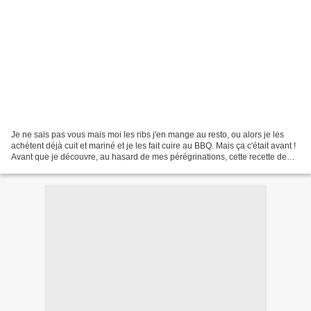
Je ne sais pas vous mais moi les ribs j'en mange au resto, ou alors je les
achètent déjà cuit et mariné et je les fait cuire au BBQ. Mais ça c'était avant !
Avant que je découvre, au hasard de mes pérégrinations, cette recette de
travers de porc laqué...