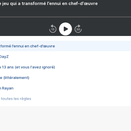
e jeu qui a transformé l’ennui en chef-d’œuvre
nsformé l’ennui en chef-d’œuvre
 DayZ
 a 13 ans (et vous l'avez ignoré)
e (littéralement)
im Rayan
 toutes les règles
s les jeux vidéo
us choquant de Rockstar ? - Le scandale BULLY
e plus moche de Steam