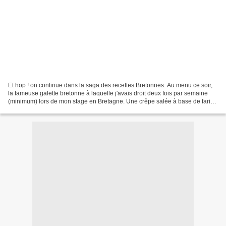
Et hop ! on continue dans la saga des recettes Bretonnes. Au menu ce soir,
la fameuse galette bretonne à laquelle j'avais droit deux fois par semaine
(minimum) lors de mon stage en Bretagne. Une crêpe salée à base de farine
de sarrasin (dites de blé noir)...