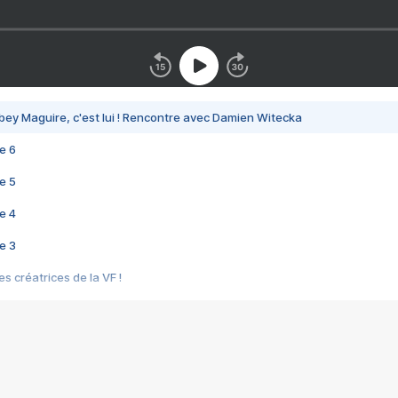
bey Maguire, c'est lui ! Rencontre avec Damien Witecka
e 6
e 5
e 4
e 3
s créatrices de la VF !
e 2
e 1
e Mektoub My Love arrive enfin ! Rencontre avec Shaïn Boumedine et Sal