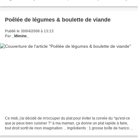
peux lire de temps en temps...
Poêlée de légumes & boulette de viande
Publié le 30/04/2008 à 13:13
Par
_Mimine_
Ce midi, j'ai décidé de m'occuper du plat pour éviter la corvée du "qu'est-ce
que je peux bien cuisiner ?" à ma maman. ça donne un plat rapide à faire,
tout droit sortit de mon imagination ... Ingrédients : 1 grosse boîte de haricots
vert 400 g de boulettes...