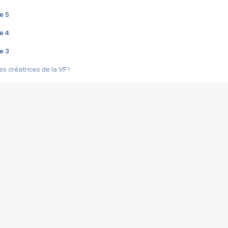
e 5
e 4
e 3
s créatrices de la VF !
e 2
e 1
e Mektoub My Love arrive enfin ! Rencontre avec Shaïn Boumedine et Sal
i : après Toni en famille
elle réalise le bouleversant Dites lui que je l'aime
ais ! Rencontre autour de Vie privée de Rebecca Zlotowski
 de Marguerite, Grave... Rencontre avec Ella Rumpf
 Les Rêveurs, un film intime sur la santé mentale