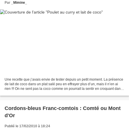
Par
_Mimine_
Une recette que j’avais envie de tester depuis un petit moment. La présence
de lait de coco dans un plat salé peu en effrayer plus d’un, mais il n’en ai
rien !!! On ne sent pas la coco comme on pourrait la sentir en croquant dans
un Bounty. Ici, le lait...
Cordons-bleus Franc-comtois : Comté ou Mont
d'Or
Publié le 17/02/2010 à 18:24