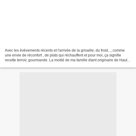
Avec les évèvements récents et l'arrivée de la grisaille, du froid..., comme
une envie de réconfort , de plats qui réchauffent et pour moi, ça signifie
recette terroir, gourmande. La moitié de ma famille étant originaire de Haute-
Savoie, j'ai eu envie...