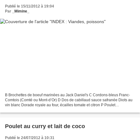
Publié le 15/11/2012 à 19:04
Par
_Mimine_
B Brochettes de boeuf marinées au Jack Daniel's C Cordons-bleus Franc-
Comtois (Comté ou Mont-d’Or) D Dos de cabillaud sauce safranée Diots au
vin blanc Dorade royale au four, écailles tomate et citron P Poulet
d'Ancennis, sauce à la bière et au Maroilles...
Poulet au curry et lait de coco
Publié le 24/07/2012 à 10:31