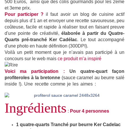
500 Euros, ainsi que des colis gourmands pour les 2eme
et 3eme prix
.
Pour participer ?
il faut avoir un blog de cuisine actif
depuis plus d’1 an et envoyer une recette savoureuse, peu
coûteuse, facile et rapide à réaliser tout en faisant preuve
d'une pointe de créativité,
élaborée à partir du Quatre-
Quarts
pré-tranché Ker Cadélac
. Le tout accompagné
d'une photo en haute définition (300DPI).
Voilà un petit moment que je n’avais pas participé à un
concours sur le web mais
ce produit m’a inspiré
Voici ma participation :
Un quatre-quart façon
profiteroles à la bretonne
(sauce caramel au beurre salé
inside !). Une recette comme je les aimes :
si
mple, rapide
(10-15 min de préparation) et gourmande.
Ingrédients
:
Pour 4 personnes
1 quatre-quarts Tranché pur beurre Ker Cadelac