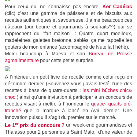
Pour ceux qui ne connaisse pas encore,
Ker Cadélac
(clic) c’est une gamme de pâtisserie et de biscuits aux
recettes authentiques et savoureuse. J’aime beaucoup ces
gâteaux (pur beurre et gourmands à souhaits^^) qui se
rapprochent du “fait maison” : Quatre quart moelleux,
madeleines, galettes bretonne, sablés, ça me rappelle les
gouters de mon enfance (accompagné de Nutella ! héhé).
Merci beaucoup à Maeva et son
Bureau de Presse
agroalimentaire
pour cette petite surprise.
A l’intérieur, un petit livre de recette comme celui reçu en
décembre dernier (Souvenez-vous j’avais testé l’une des
recettes à base de quatre-quarts :
les mini bûches chic&
choc
) ainsi qu’une invitation à participer à un concours de
recettes visant à mettre à l’honneur le
quatre- quarts pré-
tranché
que la marque à lancé en Avril dernier. Une
innovation puisqu’il s’agit du premier sur le marché.
er
Le 1
prix du concours ?
un week-end gourmandises et
Thalasso pour 2 personnes à Saint Malo, d'une valeur de