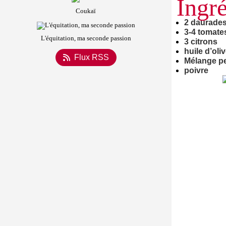
Ingré
Coukaï
2 daurades
3-4 tomate
L'équitation, ma seconde passion
3 citrons
huile d’oli
Flux RSS
Mélange per
poivre