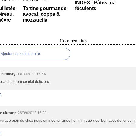
INDEX : Pâtes, riz,
illetée
Tartine gourmande
féculents
ireau,
avocat, coppa &
hèvre
mozzarella
Commentaires
Ajouter un commentaire
 birthday
03/10/2013 16:54
bcp chef pour ce plat délicieux
e
e ultratop
26/09/2013 16:31
aurade bien de chez nous en méditerranée hummm que c'est bon avec du fenouil ne
e