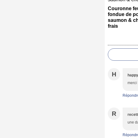
Couronne feu
fondue de po
saumon & c
frais
H
happy
merci 
Répondr
R
recett
une d
Répondr