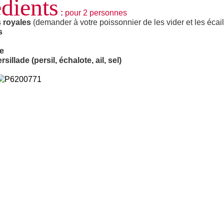
dients
:
pour 2 personnes
 royales
(demander à votre poissonnier de les vider et les écail
s
ve
sillade (persil, échalote, ail, sel)