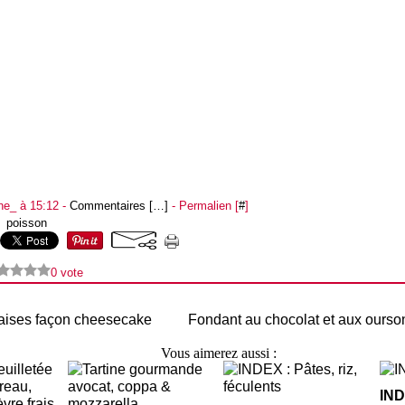
ne_ à 15:12 -
Commentaires [
…
]
- Permalien [
#
]
,
poisson
0 vote
raises façon cheesecake
Fondant au chocolat et aux ourso
Vous aimerez aussi :
IND