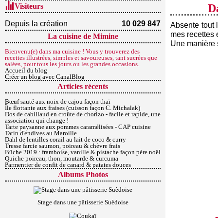
Visiteurs
Da
Depuis la création
10 029 847
Absente tout 
mes recettes 
La cuisine de Mimine
Une manière
Bienvenu(e) dans ma cuisine ! Vous y trouverez des
recettes illustrées, simples et savoureuses, tant sucrées que
salées, pour tous les jours ou les grandes occasions.
Accueil du blog
Créer un blog avec CanalBlog
Articles récents
Bœuf sauté aux noix de cajou façon thaï
Île flottante aux fraises (cuisson façon C. Michalak)
Dos de cabillaud en croûte de chorizo - facile et rapide, une
association qui change !
Tarte paysanne aux pommes caramélisées - CAP cuisine
Tatin d'endives au Maroille
Dahl de lentilles corail au lait de coco & curry
Tresse farcie saumon, poireau & chèvre frais
Bûche 2019 : framboise, vanille & pistache façon père noël
Quiche poireau, thon, moutarde & curcuma
Parmentier de confit de canard & patates douces
Albums Photos
Stage dans une pâtisserie Suèdoise