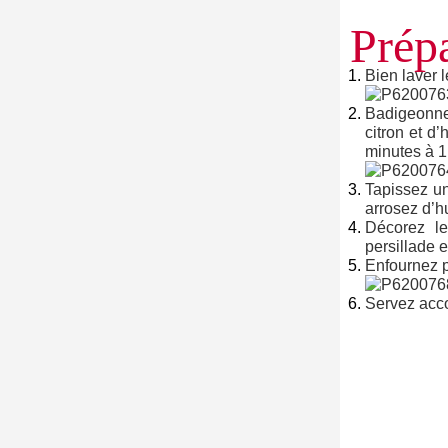
Prépa
Bien laver l
Badigeonner
citron et d
minutes à 1
Tapissez un
arrosez d’h
Décorez le
persillade et
Enfournez p
Servez acco