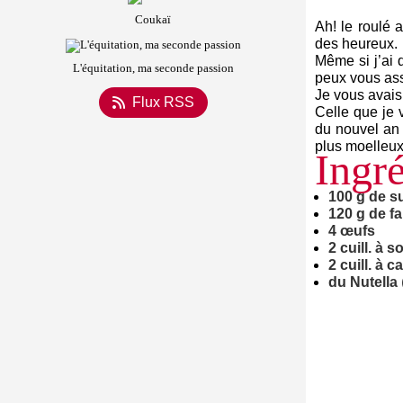
Coukaï
Ah! le roulé 
des heureux.
Même si j’ai 
L'équitation, ma seconde passion
peux vous ass
Je vous avais
Flux RSS
Celle que je 
du nouvel an 
plus moelleux
Ingré
100 g de s
120 g de fa
4 œufs
2 cuill. à s
2 cuill. à 
du Nutella