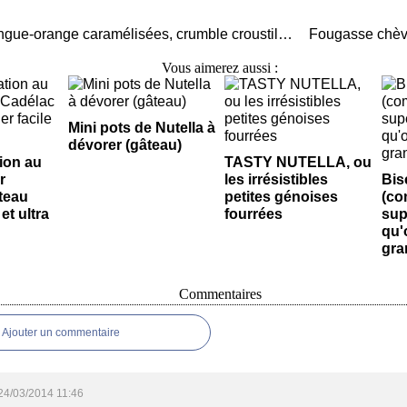
Verrine mangue-orange caramélisées, crumble croustillant
Vous aimerez aussi :
Mini pots de Nutella à
dévorer (gâteau)
tion au
TASTY NUTELLA, ou
r
les irrésistibles
Bis
teau
petites génoises
(co
et ultra
fourrées
sup
qu'
gra
Commentaires
Ajouter un commentaire
24/03/2014 11:46