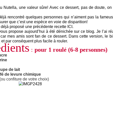
au Nutella, une valeur sûre! Avec ce dessert, pas de doute, on e
déjà rencontré quelques personnes qui n’aiment pas la fameuse 
urer que c’est une espèce en voie de disparition!
 déjà proposé une précédente recette
ICI.
vous propose aujourd’hui à été dénichée sur
ce blog
. Je l’ai r
car mes amis sont fan de ce dessert. Dans cette version, le b
 et par conséquent plus facil
e à rouler.
dients
:
pour 1 roulé (6-8 personnes)
ucre
rine
oupe de lait
café de levure chimique
(ou confiture de votre choix)