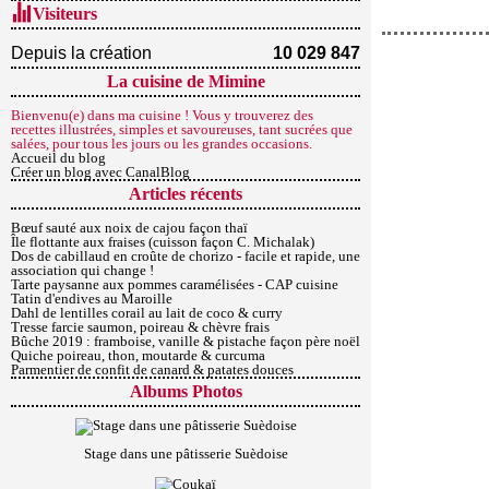
Visiteurs
Depuis la création
10 029 847
La cuisine de Mimine
Bienvenu(e) dans ma cuisine ! Vous y trouverez des
recettes illustrées, simples et savoureuses, tant sucrées que
salées, pour tous les jours ou les grandes occasions.
Accueil du blog
Créer un blog avec CanalBlog
Articles récents
Bœuf sauté aux noix de cajou façon thaï
Île flottante aux fraises (cuisson façon C. Michalak)
Dos de cabillaud en croûte de chorizo - facile et rapide, une
association qui change !
Tarte paysanne aux pommes caramélisées - CAP cuisine
Tatin d'endives au Maroille
Dahl de lentilles corail au lait de coco & curry
Tresse farcie saumon, poireau & chèvre frais
Bûche 2019 : framboise, vanille & pistache façon père noël
Quiche poireau, thon, moutarde & curcuma
Parmentier de confit de canard & patates douces
Albums Photos
Stage dans une pâtisserie Suèdoise