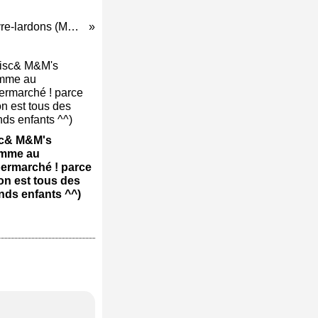
Fougasse chèvre-lardons (MAP)
c& M&M's
mme au
ermarché ! parce
on est tous des
nds enfants ^^)