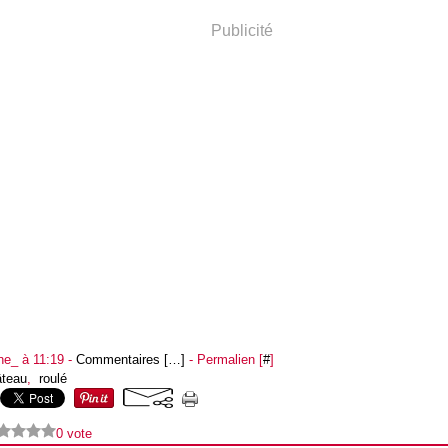
Publicité
ne_ à 11:19 -
Commentaires [
…
]
- Permalien [
#
]
âteau
,
roulé
0 vote