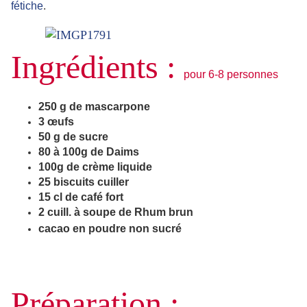
fétiche
.
Ingrédients :
p
our 6-8 personnes
250 g de mascarpone
3 œufs
50 g de sucre
80 à 100g de Daims
100g de crème liquide
25 biscuits cuiller
15 cl de café fort
2 cuill. à soupe de Rhum brun
cacao en poudre non sucré
Préparation :