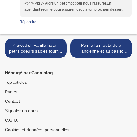
<br /> <br /> Alors un petit mot pour nous rassurer.En
attendant régime pour assurer jusqu'à ton prochain dessert!
Répondre
< Swedish vanilla heart,
Pain à la moutarde à
petits coeurs sablés fourrés
l'ancienne et au basilic
à la vanille
(MAP) trooop bon! >
Hébergé par Canalblog
Top articles
Pages
Contact
Signaler un abus
C.G.U.
Cookies et données personnelles