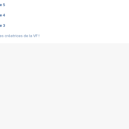
e 5
e 4
e 3
s créatrices de la VF !
e 2
e 1
e Mektoub My Love arrive enfin ! Rencontre avec Shaïn Boumedine et Sal
i : après Toni en famille
elle réalise le bouleversant Dites lui que je l'aime
ais ! Rencontre autour de Vie privée de Rebecca Zlotowski
 de Marguerite, Grave... Rencontre avec Ella Rumpf
 Les Rêveurs, un film intime sur la santé mentale