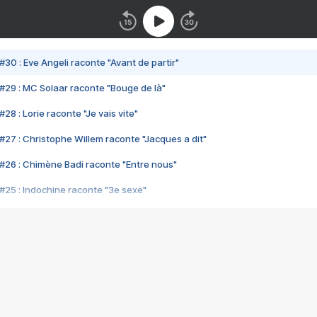
#30 : Eve Angeli raconte "Avant de partir"
#29 : MC Solaar raconte "Bouge de là"
28 : Lorie raconte "Je vais vite"
#27 : Christophe Willem raconte "Jacques a dit"
#26 : Chimène Badi raconte "Entre nous"
#25 : Indochine raconte "3e sexe"
#24 : Zaho raconte "C'est chelou"
#23 : Patrick Bruel raconte "Au café des délices"
#22 : Kyo raconte "Le chemin"
#21 : Nolwenn Leroy raconte "Cassé"