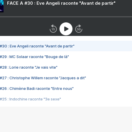
FACE A #30 : Eve Angeli raconte "Avant de partir"
#30 : Eve Angeli raconte "Avant de partir"
#29 : MC Solaar raconte "Bouge de là"
28 : Lorie raconte "Je vais vite"
#27 : Christophe Willem raconte "Jacques a dit"
#26 : Chimène Badi raconte "Entre nous"
#25 : Indochine raconte "3e sexe"
#24 : Zaho raconte "C'est chelou"
#23 : Patrick Bruel raconte "Au café des délices"
#22 : Kyo raconte "Le chemin"