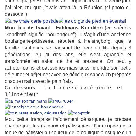
short et plage! En découvrant “tropical beach” le 2ème jour,
j’ai bien cru que j’avais atterri à la Réunion (cf photo ci-
dessous !)
Mon lieu de travail :
Fahlmans Konditori
(en suèdois
“konditori” signifie “boulangerie”). Il s’agit d’une ancienne
boulangerie-pâtisserie, réputée à Helsingborg, que la
famille Fahlmans se transmet de père en fils depuis 3
générations. Au fil des ans, elle s'est agrandie et
transformée en salon de thé et brasserie. On peut y
acheter pains et pâtisseries mais aussi prendre son petit-
déjeuner et déjeuner avec de délicieux sandwich préparés
chaque matin avec le pain frais.
Ci-dessous : la terrasse extérieure, et
l’intérieur
Moi, petite française fraîchement débarquée, je prépare
chaque jour les gâteaux et pâtisseries. J’ai écopée de la
tenue de pâtissier au couleur de la boutique ainsi que d'un