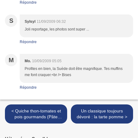
Répondre
S
Sylsyl
11/09/2009 06:32
Joli reportage, les photos sont super ...
Répondre
M
Mo.
10/09/2009 05:05
Profites en bien, la Suède doit être magnifique. Tes muffins
me font craquer.<br /> Bises
Répondre
< Quiche thon-tomates et
Un classique toujours
pois gourmands (Pâte
dévoré : la tarte pomme >
brisée express)