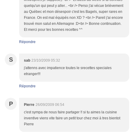
quelqu'un qui peut y aller... <br /> Perso j'ai vécue brièvement
au Québec et mon désespoir c'est les Bagels, super rares en
France. On est mal équipés non XD ? <br /> Pareil j'ai encore
trouvé mon salut en Allemagne :D<br /> Bonne continuation.
Et merci pour tes bonnes recettes ^^
Répondre
S
sab
23/10/2009 05:32
j'attenns avec impatience toutes le srecettes speciales
etranger!!!
Répondre
P
Pierre
26/09/2009 06:54
c'est sympa de nous faire partager !! si tu aimes la cuisine
inventive viens vite faire un petit tour chez moi à tres bientot
Pierre