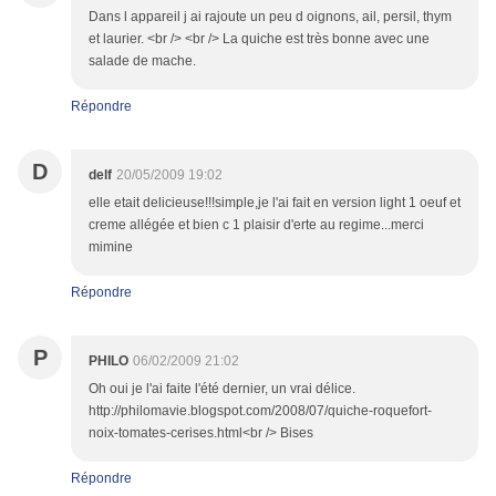
Dans l appareil j ai rajoute un peu d oignons, ail, persil, thym
et laurier. <br /> <br /> La quiche est très bonne avec une
salade de mache.
Répondre
D
delf
20/05/2009 19:02
elle etait delicieuse!!!simple,je l'ai fait en version light 1 oeuf et
creme allégée et bien c 1 plaisir d'erte au regime...merci
mimine
Répondre
P
PHILO
06/02/2009 21:02
Oh oui je l'ai faite l'été dernier, un vrai délice.
http://philomavie.blogspot.com/2008/07/quiche-roquefort-
noix-tomates-cerises.html<br /> Bises
Répondre