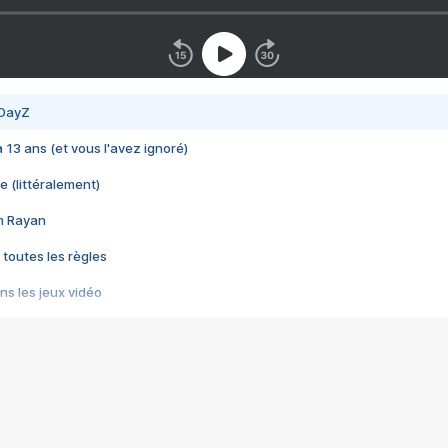
 DayZ
 a 13 ans (et vous l'avez ignoré)
e (littéralement)
im Rayan
 toutes les règles
s les jeux vidéo
us choquant de Rockstar ? - Le scandale BULLY
e plus moche de Steam
du RÊVE tourne au CAUCHEMAR
pendant 8 heures