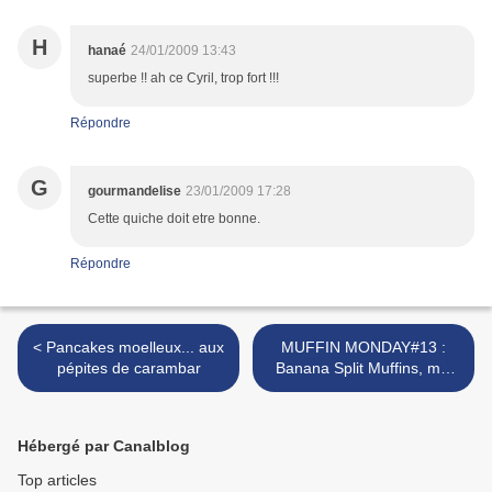
H
hanaé
24/01/2009 13:43
superbe !! ah ce Cyril, trop fort !!!
Répondre
G
gourmandelise
23/01/2009 17:28
Cette quiche doit etre bonne.
Répondre
< Pancakes moelleux... aux
MUFFIN MONDAY#13 :
pépites de carambar
Banana Split Muffins, moi
gourmande ? >
Hébergé par Canalblog
Top articles