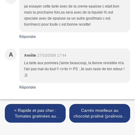
jai essayer cette tarte avec de la creme epaisse c etait bon
mais la prochaine fois,sa sera avec de la liquide !!c est
speciale avec de epaisse sa un autre gout!mais c est
bon!merci pour toute c est bonne recette!
Répondre
A
Amélie
27/10/2008 17:44
La tarte aux pommes j'aime beaucoup, la tienne revisitée m'a
l'air pas mal du tout !! =)<br /> PS : Je suis ravie de ton retour !
;))
Répondre
< Rapide et pas cher :
Carrés moelleux au
Tomates gratinées au
chocolat praliné (pralinoise)
Comté et chorizo
>