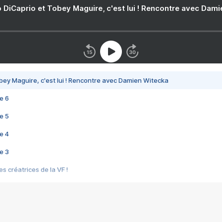
 DiCaprio et Tobey Maguire, c'est lui ! Rencontre avec Dam
bey Maguire, c'est lui ! Rencontre avec Damien Witecka
e 6
e 5
e 4
e 3
s créatrices de la VF !
e 2
e 1