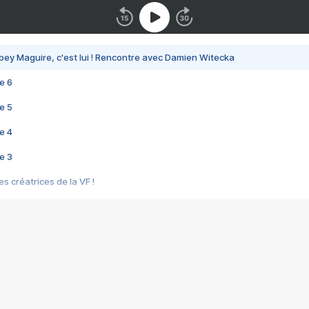
bey Maguire, c'est lui ! Rencontre avec Damien Witecka
e 6
e 5
e 4
e 3
s créatrices de la VF !
e 2
e 1
e Mektoub My Love arrive enfin ! Rencontre avec Shaïn Boumedine et Sal
i : après Toni en famille
elle réalise le bouleversant Dites lui que je l'aime