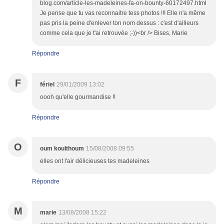
blog.com/article-les-madeleines-fa-on-bounty-60172497.html
Je pense que tu vas reconnaitre tess photos !!! Elle n'a même
pas pris la peine d'enlever ton nom dessus : c'est d'ailleurs
comme cela que je t'ai retrouvée ;-))<br /> Bises, Marie
Répondre
F
fériel
29/01/2009 13:02
oooh qu'elle gourmandise !!
Répondre
O
oum koulthoum
15/08/2008 09:55
elles ont l'air délicieuses tes madeleines
Répondre
M
marie
13/08/2008 15:22