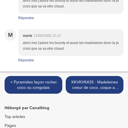
alors moi j'adore les bounty et aussi les madelaines donc la je
crois que sa va etre chaud.
Répondre
M
marie
13/08/2008 15:22
alors moi j'adore les bounty et aussi les madelaines donc la je
crois que sa va etre chaud.
Répondre
< Pyramides façon rocher
KKVKVK#26 : Madeleines
coco ou congolais
coeur de coco, coque au
chocolat >
Hébergé par Canalblog
Top articles
Pages