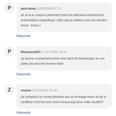
P
pascaloue
11/08/2008 07:13
ah la la je craque carrément pour ton délicieux dessert et ta
présentation magnifique ! idée que je retiens avec les moules
mous - bravo !
Répondre
P
Pimousse951
17/07/2008 19:09
ça donne cruellement envie d'en faire et d'enmanger de ces
ptites choses! trés bonne idée!
Répondre
Z
zouzou
13/07/2008 18:39
j'ai remplacé la creme ptissiere par du fromage blanc et de la
confiture c'est tres bon merci beaucoup pour cette recette!!!
Répondre