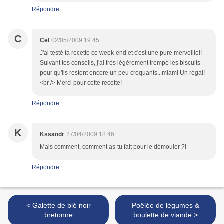
Répondre
C
Cel
02/05/2009 19:45
J'ai testé ta recette ce week-end et c'est une pure merveille!!
Suivant tes conseils, j'ai très légèrement trempé les biscuits
pour qu'ils restent encore un peu croquants...miam! Un régal!
<br /> Merci pour cette recette!
Répondre
K
Kssandr
27/04/2009 18:46
Mais comment, comment as-tu fait pour le démouler ?!
Répondre
< Galette de blé noir
Poêlée de légumes &
bretonne
boulette de viande >