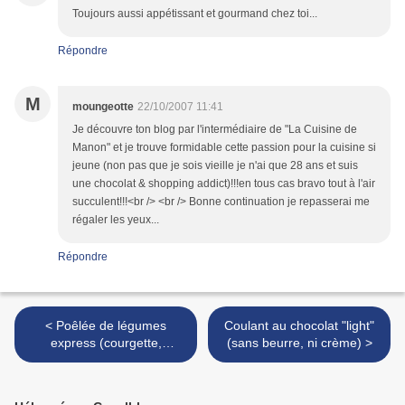
Toujours aussi appétissant et gourmand chez toi...
Répondre
M
moungeotte
22/10/2007 11:41
Je découvre ton blog par l'intermédiaire de "La Cuisine de
Manon" et je trouve formidable cette passion pour la cuisine si
jeune (non pas que je sois vieille je n'ai que 28 ans et suis
une chocolat & shopping addict)!!!en tous cas bravo tout à l'air
succulent!!!<br /> <br /> Bonne continuation je repasserai me
régaler les yeux...
Répondre
< Poêlée de légumes
Coulant au chocolat "light"
express (courgette,
(sans beurre, ni crème) >
champignon, lardons)