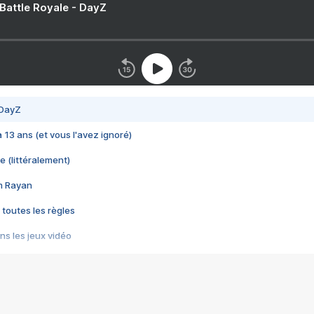
 Battle Royale - DayZ
 DayZ
 a 13 ans (et vous l'avez ignoré)
e (littéralement)
im Rayan
 toutes les règles
s les jeux vidéo
us choquant de Rockstar ? - Le scandale BULLY
e plus moche de Steam
du RÊVE tourne au CAUCHEMAR