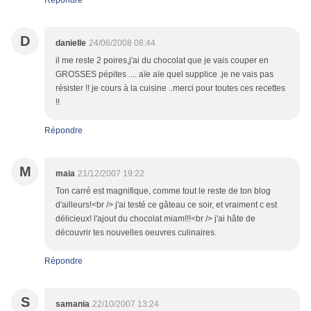
Répondre
D
danielle
24/06/2008 08:44
il me reste 2 poires,j'ai du chocolat que je vais couper en
GROSSES pépites .... aïe aïe quel supplice .je ne vais pas
résister !! je cours à la cuisine ..merci pour toutes ces recettes
!!
Répondre
M
maia
21/12/2007 19:22
Ton carré est magnifique, comme tout le reste de ton blog
d'ailleurs!<br /> j'ai testé ce gâteau ce soir, et vraiment c est
délicieux! l'ajout du chocolat miam!!!<br /> j'ai hâte de
découvrir tes nouvelles oeuvres culinaires.
Répondre
S
samania
22/10/2007 13:24