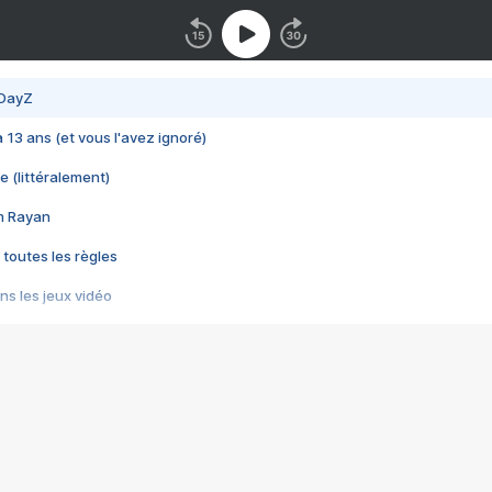
 DayZ
 a 13 ans (et vous l'avez ignoré)
e (littéralement)
im Rayan
 toutes les règles
s les jeux vidéo
us choquant de Rockstar ? - Le scandale BULLY
e plus moche de Steam
du RÊVE tourne au CAUCHEMAR
pendant 8 heures