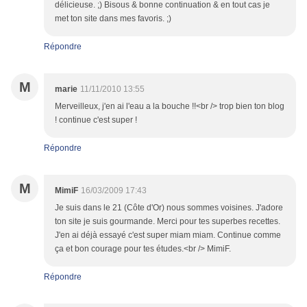
délicieuse. ;) Bisous & bonne continuation & en tout cas je
met ton site dans mes favoris. ;)
Répondre
M
marie
11/11/2010 13:55
Merveilleux, j'en ai l'eau a la bouche !!<br /> trop bien ton blog
! continue c'est super !
Répondre
M
MimiF
16/03/2009 17:43
Je suis dans le 21 (Côte d'Or) nous sommes voisines. J'adore
ton site je suis gourmande. Merci pour tes superbes recettes.
J'en ai déjà essayé c'est super miam miam. Continue comme
ça et bon courage pour tes études.<br /> MimiF.
Répondre