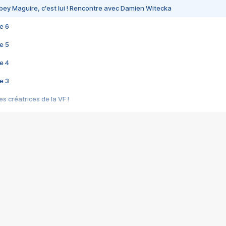
bey Maguire, c'est lui ! Rencontre avec Damien Witecka
e 6
e 5
e 4
e 3
s créatrices de la VF !
e 2
e 1
e Mektoub My Love arrive enfin ! Rencontre avec Shaïn Boumedine et Sal
i : après Toni en famille
elle réalise le bouleversant Dites lui que je l'aime
ais ! Rencontre autour de Vie privée de Rebecca Zlotowski