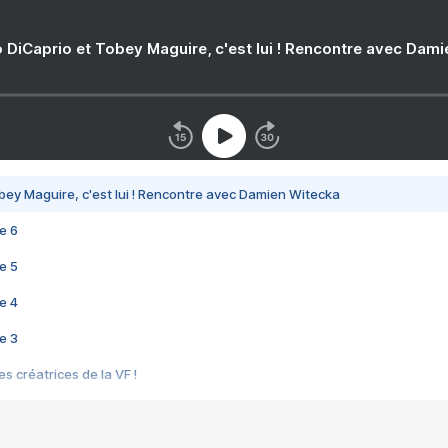
 DiCaprio et Tobey Maguire, c'est lui ! Rencontre avec Dam
bey Maguire, c'est lui ! Rencontre avec Damien Witecka
e 6
e 5
e 4
e 3
s créatrices de la VF !
e 2
e 1