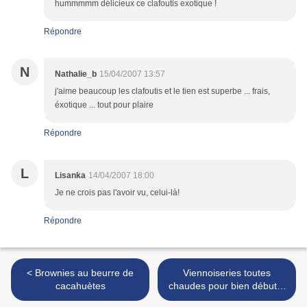
hummmmm délicieux ce clafoutis exotique !
Répondre
N
Nathalie_b
15/04/2007 13:57
j'aime beaucoup les clafoutis et le tien est superbe ... frais,
éxotique ... tout pour plaire
Répondre
L
Lisanka
14/04/2007 18:00
Je ne crois pas l'avoir vu, celui-là!
Répondre
< Brownies au beurre de
Viennoiseries toutes
cacahuètes
chaudes pour bien débuter
les vacances ! >