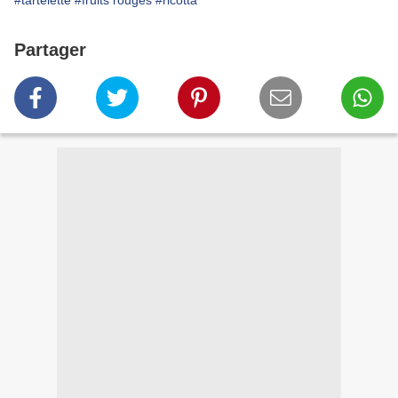
#tartelette
#fruits rouges
#ricotta
Partager