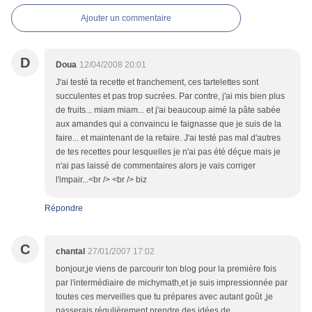
Ajouter un commentaire
D
Doua
12/04/2008 20:01
J'ai testé ta recette et franchement, ces tartelettes sont
succulentes et pas trop sucrées. Par contre, j'ai mis bien plus
de fruits... miam miam... et j'ai beaucoup aimé la pâte sabée
aux amandes qui a convaincu le faignasse que je suis de la
faire... et maintenant de la refaire. J'ai testé pas mal d'autres
de tes recettes pour lesquelles je n'ai pas été déçue mais je
n'ai pas laissé de commentaires alors je vais corriger
l'impair...<br /> <br /> biz
Répondre
C
chantal
27/01/2007 17:02
bonjour,je viens de parcourir ton blog pour la première fois
par l'intermédiaire de michymath,et je suis impressionnée par
toutes ces merveilles que tu prépares avec autant goût ,je
passerais régulièrement prendre des idées de