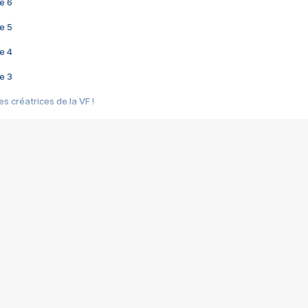
e 6
e 5
e 4
e 3
s créatrices de la VF !
e 2
e 1
e Mektoub My Love arrive enfin ! Rencontre avec Shaïn Boumedine et Sal
i : après Toni en famille
elle réalise le bouleversant Dites lui que je l'aime
ais ! Rencontre autour de Vie privée de Rebecca Zlotowski
 de Marguerite, Grave... Rencontre avec Ella Rumpf
 Les Rêveurs, un film intime sur la santé mentale