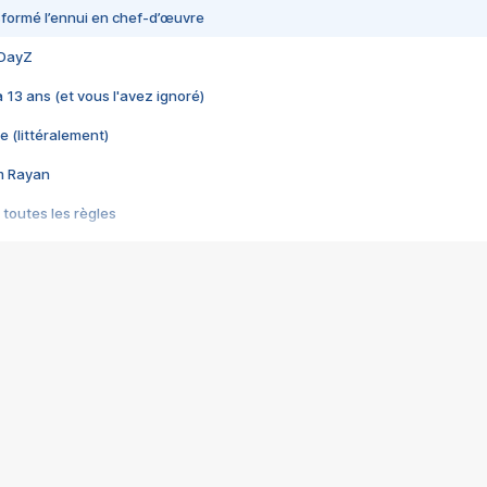
nsformé l’ennui en chef-d’œuvre
 DayZ
 a 13 ans (et vous l'avez ignoré)
e (littéralement)
im Rayan
 toutes les règles
s les jeux vidéo
us choquant de Rockstar ? - Le scandale BULLY
e plus moche de Steam
du RÊVE tourne au CAUCHEMAR
pendant 8 heures
it… à tort