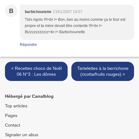
B
barbichounette
13/01/2007 19:57
Très rigolo !!!!<br /> Bon, ben au moins comme ça le four est
propre et ta mère devait être contente !!!!<br />
Bizzzzzzzzzzz<br /> Barbichounette
Répondre
< Recettes choco de Noêl
Tartelettes à la berrichone
06 N°3 : Les dômes
(ricotta/fruits rouges) >
Hébergé par Canalblog
Top articles
Pages
Contact
Signaler un abus