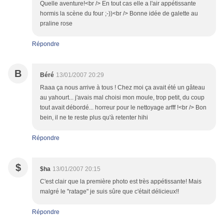
Quelle aventure!<br /> En tout cas elle a l'air appétissante
hormis la scène du four ;-))<br /> Bonne idée de galette au
praline rose
Répondre
B
Béré
13/01/2007 20:29
Raaa ça nous arrive à tous ! Chez moi ça avait été un gâteau
au yahourt... j'avais mal choisi mon moule, trop petit, du coup
tout avait débordé... horreur pour le nettoyage arfff !<br /> Bon
bein, il ne te reste plus qu'à retenter hihi
Répondre
$
$ha
13/01/2007 20:15
C'est clair que la première photo est très appétissante! Mais
malgré le "ratage" je suis sûre que c'était délicieux!!
Répondre