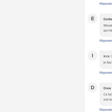
Répondr
E
Emili
Wouah 
qui mè
Répondr
I
icca
2
je fai
Répondr
D
Doua
Ce fut
une tu
Répondr