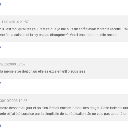
e
e
17/01/2010 21:57
!C'est moi qu'ai fait ça !C'est ce que je me suis dit après avoir tenter ta recette .J'
ne à ma cuisine et tu n'y es pas étrangère^^ Merci encore pour cette recette.
e
9/12/2009 17:57
s la meme et je doit dit qu elle es excélente!!! bisous jess
e
30/10/2008 19:26
 notre dessert du jour et on s'en léchait encore le bout des doigts. Cette tarte est un
erie et j'ai été surprise par la simplicité de sa réalisation. Je ne vais pas tarder à en
e