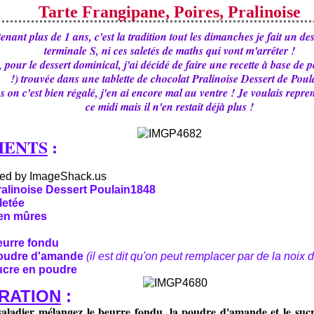
Tarte Frangipane, Poires, Pralinoise
ant plus de 1 ans, c'est la tradition tout les dimanches je fait un desse
terminale S, ni ces saletés de maths qui vont m'arrêter !
 pour le dessert dominical, j'ai décidé de faire une recette à base de po
!) trouvée dans une tablette de chocolat Pralinoise Dessert de Poul
s on c'est bien régalé, j'en ai encore mal au ventre !
Je voulais repre
ce midi mais il n'en restait déjà plus !
IENTS
:
ralinoise Dessert Poulain1848
lletée
ien mûres
eurre fondu
poudre d'amande
(il est dit qu'on peut remplacer par de la noix
ucre en poudre
RATION
:
aladier mélangez le beurre fondu, la poudre d'amande et le sucr