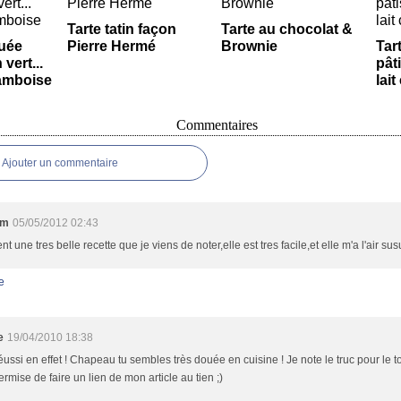
Tarte tatin façon
Tarte au chocolat &
guée
Pierre Hermé
Brownie
Tar
 vert...
pât
ramboise
lai
Commentaires
Ajouter un commentaire
am
05/05/2012 02:43
nt une tres belle recette que je viens de noter,elle est tres facile,et elle m'a l'air sus
e
e
19/04/2010 18:38
éussi en effet ! Chapeau tu sembles très douée en cuisine ! Je note le truc pour le t
ermise de faire un lien de mon article au tien ;)