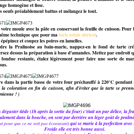
nge homogène et lisse.
s oeufs préalablement battus et mélangez le tout.
votre moule avec la pâte en conservant la feuille de cuisson. Pour l
a même technique que pour ma
tarte totale abricot
.
épépinez et coupez les poires en lamelles.
ndre la Pralinoise au bain-marie, nappez-en le fond de tarte (ré
rsez dessus la préparation à base d'amandes. Mettez par endroit qu
e fondue restante, étalez légèrement pour faire une sorte de m
sus.
ire dans la partie basse de votre four préchauffé à 220°C pendant
r la coloration en fin de cuisson, afin d'éviter que la tarte se pr
mienne ! )
déguster tiède (1h après la sortie du four) c'était un pur délice, la fr
éralement dans la bouche, on sent par derrière un léger goût de pralin
aut pour que ce ne soit pas écoeurant)
qui se marie à la perfection avec 
Froide elle est très bonne aussi.