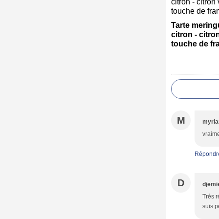
Tarte merin
citron - citron
touche de f
M
myri
vraime
Répondr
D
djemi
Très r
suis p