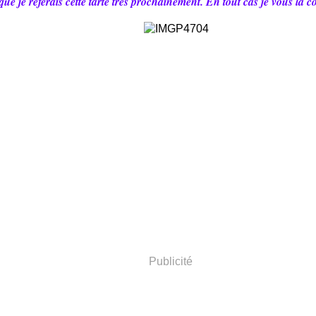
que je referais cette tarte très prochainement.
En tout cas je vous la c
Publicité