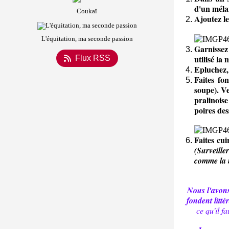
d'un méla
Coukaï
Ajoutez le
L'équitation, ma seconde passion
Garnissez 
utilisé l
Flux RSS
Epluchez, 
Faites fo
soupe). Ve
pralinois
poires des
Faites cu
(Surveille
comme la 
Nous l'avons 
fondent litt
ce qu'il f