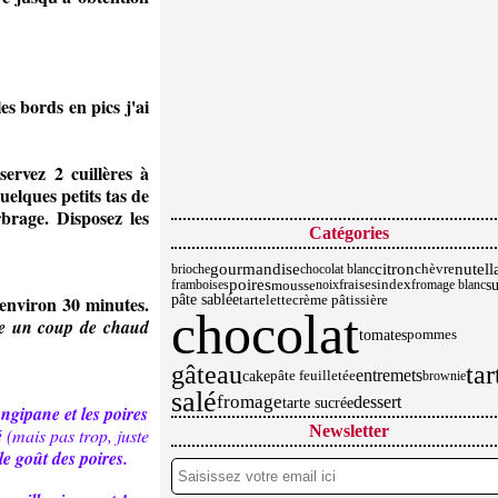
es bords en pics j'ai
servez 2 cuillères à
elques petits tas de
arbrage.
Disposez les
Catégories
nutell
gourmandise
citron
chèvre
brioche
chocolat blanc
poires
s
mousse
framboises
noix
fraises
index
fromage blanc
 environ 30 minutes.
pâte sablée
crème pâtissière
tartelette
chocolat
enne un coup de chaud
tomates
pommes
gâteau
tar
entremets
cake
pâte feuilletée
brownie
salé
fromage
dessert
tarte sucrée
angipane et les poires
Newsletter
é
(mais pas trop, juste
le goût des poires.