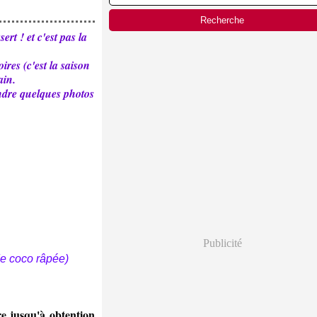
rt ! et c'est pas la
ires (c'est la saison
ain.
ndre quelques photos
Publicité
 de coco râpée)
e jusqu'à obtention