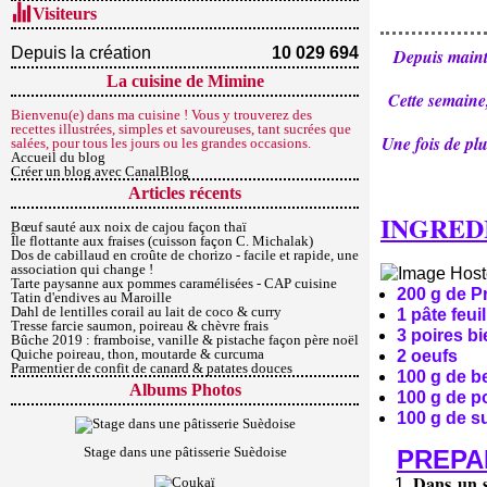
Visiteurs
Depuis la création
10 029 694
Depuis mainten
La cuisine de Mimine
Cette semaine,
Bienvenu(e) dans ma cuisine ! Vous y trouverez des
recettes illustrées, simples et savoureuses, tant sucrées que
Une fois de plu
salées, pour tous les jours ou les grandes occasions.
Accueil du blog
Créer un blog avec CanalBlog
Articles récents
INGRED
Bœuf sauté aux noix de cajou façon thaï
Île flottante aux fraises (cuisson façon C. Michalak)
Dos de cabillaud en croûte de chorizo - facile et rapide, une
association qui change !
Tarte paysanne aux pommes caramélisées - CAP cuisine
200 g de P
Tatin d'endives au Maroille
Dahl de lentilles corail au lait de coco & curry
1 pâte feui
Tresse farcie saumon, poireau & chèvre frais
3 poires b
Bûche 2019 : framboise, vanille & pistache façon père noël
Quiche poireau, thon, moutarde & curcuma
2 oeufs
Parmentier de confit de canard & patates douces
100 g de b
Albums Photos
100 g de 
100 g de s
Stage dans une pâtisserie Suèdoise
PREPA
Dans un s