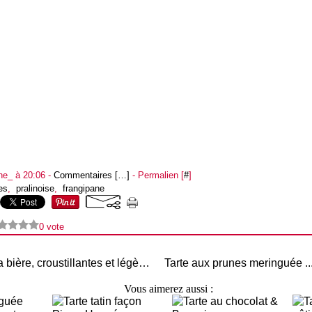
ne_ à 20:06 -
Commentaires [
…
]
- Permalien [
#
]
es
,
pralinoise
,
frangipane
0 vote
Gaufres à la bière, croustillantes et légères
Vous aimerez aussi :