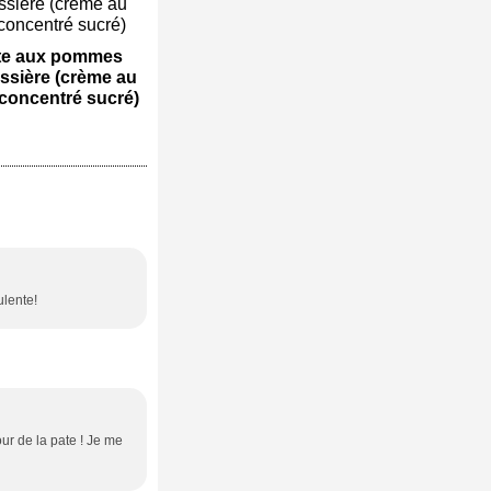
te aux pommes
issière (crème au
t concentré sucré)
ulente!
our de la pate ! Je me