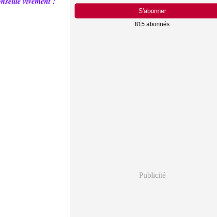
onseille vivement !
815 abonnés
Publicité