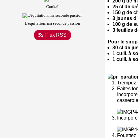
200 g de 
25 cl de cr
Coukaï
150 g de c
3 jaunes d
L'équitation, ma seconde passion
100 g de s
3 feuilles 
Flux RSS
Pour le sirop
30 cl de j
1 cuill. à 
1 cuill. à 
Trempez l
Faites fo
Incorpore
casserole,
Incorpore
Fouettez 