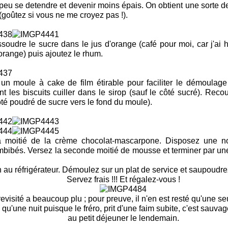
peu se detendre et devenir moins épais. On obtient une sorte d
(goûtez si vous ne me croyez pas !).
ssoudre le sucre dans le jus d'orange (café pour moi, car j'ai
orange) puis ajoutez le rhum.
un moule à cake de film étirable pour faciliter le démoulage
t les biscuits cuiller dans le sirop (sauf le côté sucré). Reco
té poudré de sucre vers le fond du moule).
a moitié de la crème chocolat-mascarpone. Disposez une n
imbibés. Versez la seconde moitié de mousse et terminer par un
 au réfrigérateur. Démoulez sur un plat de service et saupoudr
Servez frais !!! Et régalez-vous !
evisité a beaucoup plu ; pour preuve, il n'en est resté qu'une seul
qu'une nuit puisque le fréro, prit d'une faim subite, c'est sauv
au petit déjeuner le lendemain.