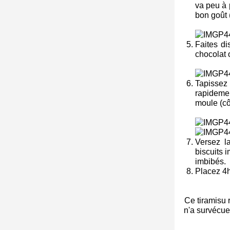
va peu à 
bon goût 
Faites di
chocolat 
Tapissez 
rapidemen
moule (cô
Versez l
biscuits 
imbibés.
Placez 4h
Ce tiramisu r
n'a survécue 