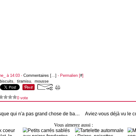
ne_ à 14:03 -
Commentaires [
…
]
- Permalien [
#
]
biscuits
,
tiramisu
,
mousse
0 vote
Gâteau Basque qui n'a pas grand chose de basque !
Vous aimerez aussi :