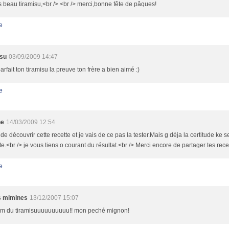
s beau tiramisu,<br /> <br /> merci,bonne fête de pâques!
e
isu
03/09/2009 14:47
 parfait ton tiramisu la preuve ton frère a bien aimé :)
e
ne
14/03/2009 12:54
 de découvrir cette recette et je vais de ce pas la tester.Mais g déja la certitude ke
te.<br /> je vous tiens o courant du résultat.<br /> Merci encore de partager tes rec
e
es mimines
13/12/2007 15:07
 du tiramisuuuuuuuuuu!! mon peché mignon!