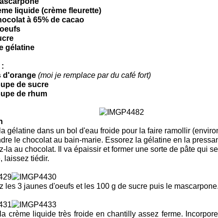
mascarpone
ème liquide (crème fleurette)
hocolat à 65% de cacao
'oeufs
ucre
de gélatine
 :
us d'orange
(moi je remplace par du café fort)
soupe de sucre
soupe de rhum
a gélatine dans un bol d'eau froide pour la faire ramollir (enviro
ndre le chocolat au bain-marie. Essorez la gélatine en la pressa
z-la au chocolat. Il va épaissir et former une sorte de pâte qui s
 laissez tiédir.
z les 3 jaunes d'oeufs et les 100 g de sucre puis le mascarpone
la crème liquide très froide en chantilly assez ferme. Incorpore