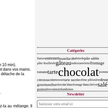
Catégories
entremets
nutella
cake
pâte sablée
fraises
brioche
gâteau
fromage
pâte feuilletée
index
tartelette
n 10 min).
chocolat
nt dans vos mains.
tarte
tomates
pomme
e détache de la
desse
citron
sucrée
tarte sucrée
mousse
crème pâtissière
salé
gourmandise
chèvre
chocolat blanc
fromage blanc
poires
brownie
noix
framboises
.
Newsletter
z-la au mélange. Il