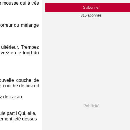
e mousse qui à très
815 abonnés
 horreur du mélange
 ultérieur. Trempez
uvrez-en le fond du
ouvelle couche de
e couche de biscuit
ez de cacao.
Publicité
e part ! Qui, elle,
agement jeté dessus