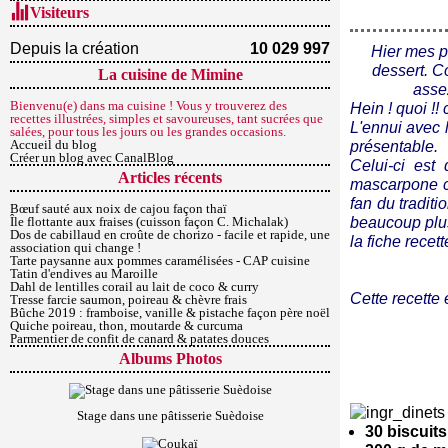
Visiteurs
Depuis la création
10 029 997
Hier mes p
dessert. Co
La cuisine de Mimine
assez
Bienvenu(e) dans ma cuisine ! Vous y trouverez des
Hein ! quoi !!
recettes illustrées, simples et savoureuses, tant sucrées que
L'ennui avec l
salées, pour tous les jours ou les grandes occasions.
Accueil du blog
présentable.
Créer un blog avec CanalBlog
Celui-ci est
Articles récents
mascarpone c
fan du tradit
Bœuf sauté aux noix de cajou façon thaï
Île flottante aux fraises (cuisson façon C. Michalak)
beaucoup plus
Dos de cabillaud en croûte de chorizo - facile et rapide, une
la fiche recet
association qui change !
Tarte paysanne aux pommes caramélisées - CAP cuisine
Tatin d'endives au Maroille
Dahl de lentilles corail au lait de coco & curry
Cette recette
Tresse farcie saumon, poireau & chèvre frais
Bûche 2019 : framboise, vanille & pistache façon père noël
Quiche poireau, thon, moutarde & curcuma
Parmentier de confit de canard & patates douces
Albums Photos
Stage dans une pâtisserie Suèdoise
30 biscuits 