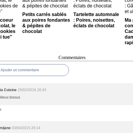
Petits carrés sablés
Tartelette automnale
 coeur
aux poires fondantes
: Poires, noisettes,
Ma 
lat, le
& pépites de
éclats de chocolat
con
cookies
chocolat
Cad
i tue"
dami
rap
Commentaires
Ajouter un commentaire
ia Cuisine
25/02/2016 20:43
lleux bisous
e
mijane
03/04/2015 20:14