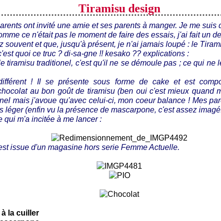
Tiramisu design
arents ont invité une amie et ses parents à manger. Je me suis
mme ce n'était pas le moment de faire des essais, j'ai fait un de
 souvent et que, jusqu'à présent, je n'ai jamais loupé : le Tira
 c'est quoi ce truc ? di-sa-gne !! kesako ?? explications :
e tiramisu traditionel, c'est qu'il ne se démoule pas ; ce qui ne 
 différent ! Il se présente sous forme de cake et est com
hocolat au bon goût de tiramisu (ben oui c'est mieux quand m
ionel mais j'avoue qu'avec celui-ci, mon coeur balance ! Mes par
 léger (enfin vu la présence de mascarpone, c'est assez imagé!)
te qui m'a incitée à me lancer :
 est issue d'un magasine hors serie Femme Actuelle.
à la cuiller