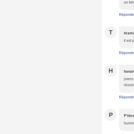
un trè
Répondr
T
tiram
Il est
Répondr
H
hana
jviens
réussi
Répondr
P
P'tit
hummm