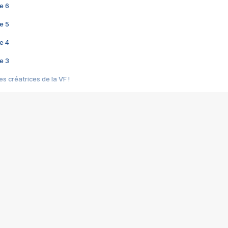
e 6
e 5
e 4
e 3
s créatrices de la VF !
e 2
e 1
e Mektoub My Love arrive enfin ! Rencontre avec Shaïn Boumedine et Sal
i : après Toni en famille
elle réalise le bouleversant Dites lui que je l'aime
ais ! Rencontre autour de Vie privée de Rebecca Zlotowski
 de Marguerite, Grave... Rencontre avec Ella Rumpf
 Les Rêveurs, un film intime sur la santé mentale