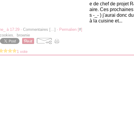
e de chef de projet 
aire. Ces prochaine
s -_- ) j'aurai donc 
à la cuisine et...
ne_ à 17:29 -
Commentaires [
…
]
- Permalien [
#
]
cookies
,
brownie
1 vote