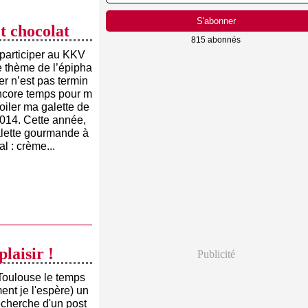
et chocolat
815 abonnés
 participer au KKV
e thème de l’épipha
er n’est pas termin
encore temps pour m
oiler ma galette de
 2014. Cette année,
alette gourmande à
al : crème...
laisir !
Publicité
 Toulouse le temps
ent je l'espère) un
recherche d'un post