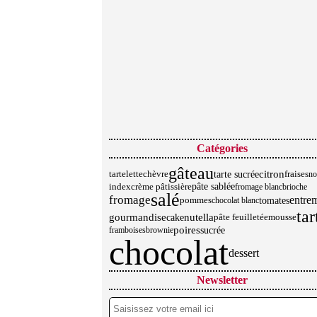
Catégories
gâteau
tarte sucrée
citron
chèvre
tartelette
fraises
no
crème pâtissière
pâte sablée
index
fromage blanc
brioche
salé
fromage
entre
tomates
pommes
chocolat blanc
tar
nutella
gourmandise
cake
mousse
pâte feuilletée
poires
sucrée
framboises
brownie
chocolat
dessert
Newsletter