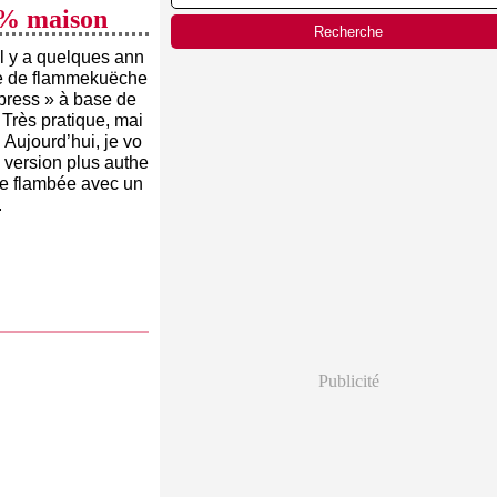
0% maison
il y a quelques ann
te de flammekuëche
xpress » à base de
. Très pratique, mai
! Aujourd’hui, je vo
 version plus authe
rte flambée avec un
.
Publicité