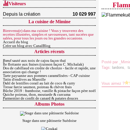
Visiteurs
Flamm
Depuis la création
10 029 997
La cuisine de Mimine
Bienvenu(e) dans ma cuisine ! Vous y trouverez des
recettes illustrées, simples et savoureuses, tant sucrées que
salées, pour tous les jours ou les grandes occasions.
Accueil du blog
Créer un blog avec CanalBlog
Articles récents
Bœuf sauté aux noix de cajou façon thaï
Posté par _Mimi
Île flottante aux fraises (cuisson façon C. Michalak)
Tags:
lardons
,
t
Dos de cabillaud en croûte de chorizo - facile et rapide, une
association qui change !
Tarte paysanne aux pommes caramélisées - CAP cuisine
Tatin d'endives au Maroille
Dahl de lentilles corail au lait de coco & curry
Vous aimez ?
Tresse farcie saumon, poireau & chèvre frais
Bûche 2019 : framboise, vanille & pistache façon père noël
Quiche poireau, thon, moutarde & curcuma
Parmentier de confit de canard & patates douces
Albums Photos
Stage dans une pâtisserie Suèdoise