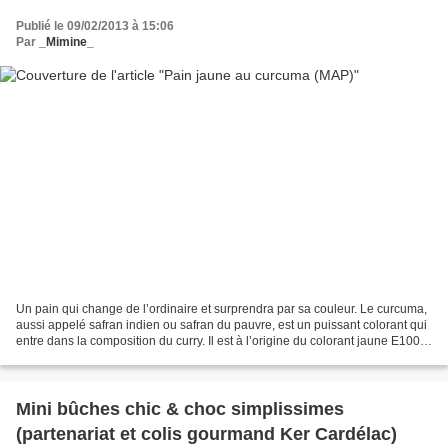
Publié le 09/02/2013 à 15:06
Par
_Mimine_
Un pain qui change de l’ordinaire et surprendra par sa couleur. Le curcuma,
aussi appelé safran indien ou safran du pauvre, est un puissant colorant qui
entre dans la composition du curry. Il est à l’origine du colorant jaune E100
utilisé dans l’agroalimentaire...
Mini bûches chic & choc simplissimes
(partenariat et colis gourmand Ker Cardélac)