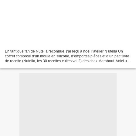
En tant que fan de Nutella reconnue, j’ai reçu à noël l’atelier N utella Un
coffret composé d’un moule en silicone, d’emportes pièces et d’un petit livre
de recette (Nutella, les 30 recettes cultes vol.2) des chez Marabout. Voici une
recette de gâteau...